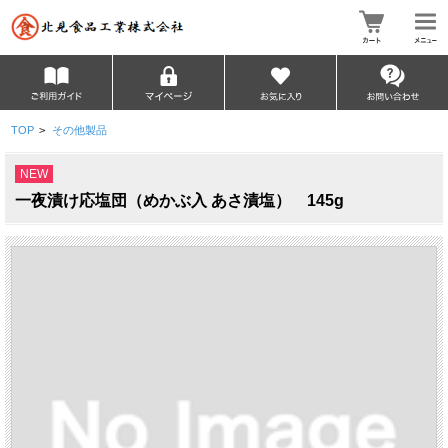
TOP
>
その他製品
NEW
一夜漬け応塩団（めかぶ入 あさ漬塩） 145g