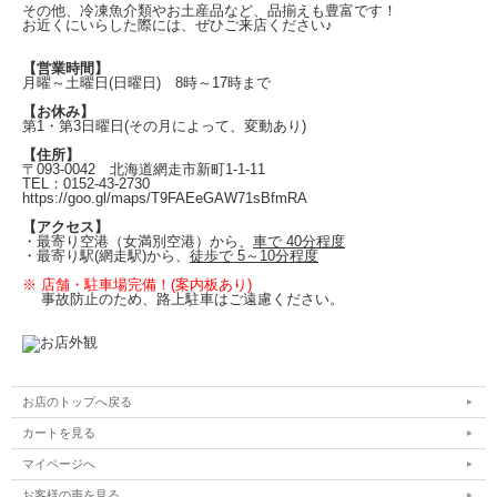
その他、冷凍魚介類やお土産品など、品揃えも豊富です！
その他:
お近くにいらした際には、ぜひご来店ください♪
きゅうり2本に本品を大さじ1杯まぶして1時間まつ
【営業時間】
月曜～土曜日(日曜日)
8時～17時まで
【お休み】
第1・第3日曜日
(その月によって、変動あり)
【住所】
〒093-0042
北海道網走市新町1-1-11
TEL：0152-43-2730
https://goo.gl/maps/T9FAEeGAW71sBfmRA
【アクセス】
・最寄り空港（女満別空港）から、
車で 40分程度
・最寄り駅(
網走駅)から、
徒歩で 5～10分程度
※ 店舗・駐車場完備！(案内板あり)
事故防止のため、路上駐車はご遠慮ください。
お店のトップへ戻る
カートを見る
マイページへ
お客様の声を見る