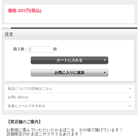
価格:
391円
(税込)
【 商品情報 】
注文
品名:
購入数：
個
一夜漬け応塩団 (めかぶ入り あさ漬塩)
内容量:
145g
原材料:
返品についての詳細はこちら
塩(国内製造)、めかぶ粉末、かつおだし、唐辛子／調味料(アミノ酸)
お問い合わせ
保存方法:
友達にメールですすめる
チャックを閉じて、直射日光･高温多湿を避けて保存
【実店舗のご案内】
加工者:
お客様に選んでいただいたかまぼこを、その場で揚げています！
株式会社 栗原恒次郎商店
店舗限定のかまぼこやフライもあります！