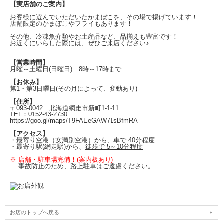
【実店舗のご案内】
お客様に選んでいただいたかまぼこを、その場で揚げています！
店舗限定のかまぼこやフライもあります！
その他、冷凍魚介類やお土産品など、品揃えも豊富です！
お近くにいらした際には、ぜひご来店ください♪
【営業時間】
月曜～土曜日(日曜日)
8時～17時まで
【お休み】
第1・第3日曜日
(その月によって、変動あり)
【住所】
〒093-0042
北海道網走市新町1-1-11
TEL：0152-43-2730
https://goo.gl/maps/T9FAEeGAW71sBfmRA
【アクセス】
・最寄り空港（女満別空港）から、
車で 40分程度
・最寄り駅(
網走駅)から、
徒歩で 5～10分程度
※ 店舗・駐車場完備！(案内板あり)
事故防止のため、路上駐車はご遠慮ください。
お店のトップへ戻る