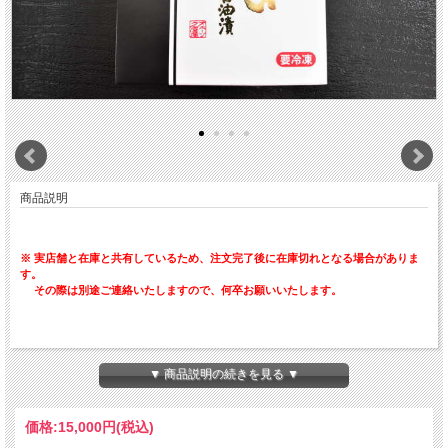
商品説明
※ 実店舗と在庫と共有しているため、注文完了後に在庫切れとなる場合がありま
す。
その際は別途ご連絡いたしますので、何卒お願いいたします。
網走の前浜で早朝、網おこしされた秋鮭から取り出された
良質の「いくら」を当社特製の醤油に漬込みました。
▼ 商品説明の続きを見る ▼
そのまま熱いご飯にのせれば「いくら丼」のできあがり！
ホタテやカニなどをのせて、ちょっぴり贅沢な「海鮮丼」にも♪
価格:
15,000円
(税込)