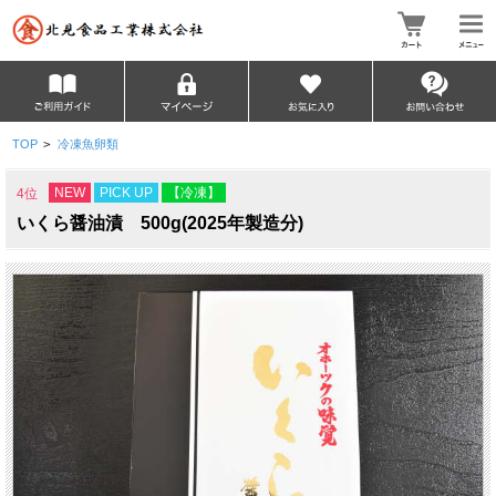
TOP
>
冷凍魚卵類
NEW
PICK UP
【冷凍】
4位
いくら醤油漬 500g(2025年製造分)