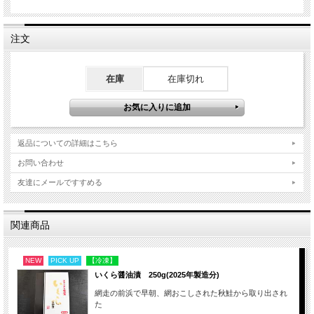
手巻き寿司、寿司ネタなどにもご利用いただけます。
たっぷりと当店自慢のいくらの旨みをお楽しみください！
注文
【注意！】
・写真では木箱に入っておりますが、実際の商品はプラスチック容器に入っており
ます！
在庫
在庫切れ
・賞味期限：製造日より、2年間
※ 「商品到着日より、2年間」ではございませんので、ご注意ください！
返品についての詳細はこちら
お問い合わせ
友達にメールですすめる
関連商品
NEW
PICK UP
【冷凍】
いくら醤油漬 250g(2025年製造分)
網走の前浜で早朝、網おこしされた秋鮭から取り出され
た