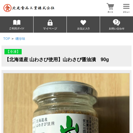
TOP
>
磯珍味
【冷凍】
【北海道産 山わさび使用】山わさび醤油漬 90g