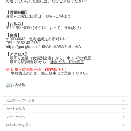
お近くにいらした際には、ぜひご来店ください♪
【営業時間】
月曜～土曜日(日曜日)
8時～17時まで
【お休み】
第1・第3日曜日
(その月によって、変動あり)
【住所】
〒093-0042
北海道網走市新町1-1-11
TEL：0152-43-2730
https://goo.gl/maps/T9FAEeGAW71sBfmRA
【アクセス】
・最寄り空港（女満別空港）から、
車で 40分程度
・最寄り駅(
網走駅)から、
徒歩で 5～10分程度
※ 店舗・駐車場完備！(案内板あり)
事故防止のため、路上駐車はご遠慮ください。
お店のトップへ戻る
カートを見る
マイページへ
お客様の声を見る