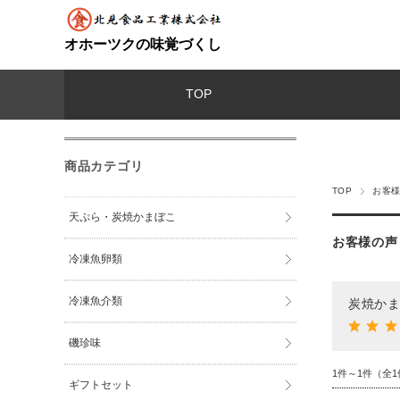
オホーツクの味覚づくし
TOP
商品カテゴリ
TOP
お客様
天ぷら・炭焼かまぼこ
お客様の声
冷凍魚卵類
冷凍魚介類
炭焼かま
磯珍味
1件～1件（全1
ギフトセット