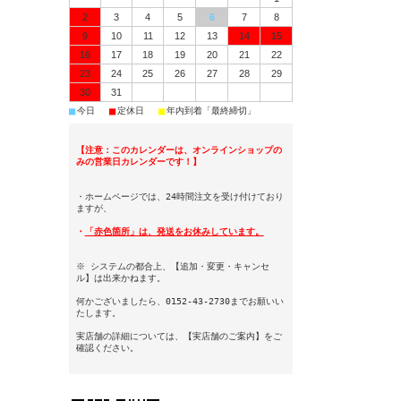
2
3
4
5
6
7
8
9
10
11
12
13
14
15
16
17
18
19
20
21
22
23
24
25
26
27
28
29
30
31
■
■
■
今日
定休日
年内到着「最終締切」
【注意：このカレンダーは、オンラインショップの
みの営業日カレンダーです！】
・ホームページでは、24時間注文を受け付けており
ますが、
・
「赤色箇所」は、発送をお休みしています。
※ システムの都合上、【追加・変更・キャンセ
ル】は出来かねます。
何かございましたら、0152-43-2730までお願いい
たします。
実店舗の詳細については、【実店舗のご案内】をご
確認ください。