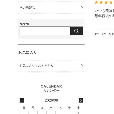
その他製品
いつも美味
毎年親戚の
1件～1件（全1
お気に入り
お気に入りリストを見る
2026/08
日
月
火
水
木
金
土
1