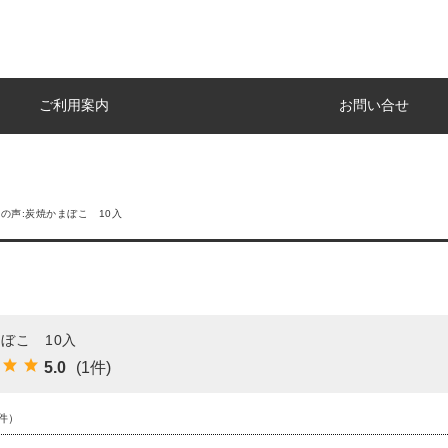
ご利用案内
お問い合せ
の声:炭焼かまぼこ 10入
ぼこ 10入
5.0
(1件)
件）