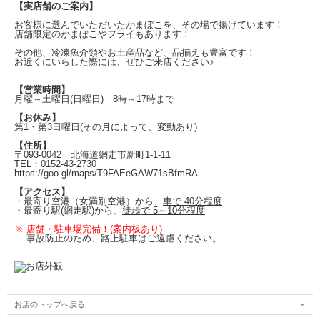
【実店舗のご案内】
お客様に選んでいただいたかまぼこを、その場で揚げています！
店舗限定のかまぼこやフライもあります！
その他、冷凍魚介類やお土産品など、品揃えも豊富です！
お近くにいらした際には、ぜひご来店ください♪
【営業時間】
月曜～土曜日(日曜日)
8時～17時まで
【お休み】
第1・第3日曜日
(その月によって、変動あり)
【住所】
〒093-0042
北海道網走市新町1-1-11
TEL：0152-43-2730
https://goo.gl/maps/T9FAEeGAW71sBfmRA
【アクセス】
・最寄り空港（女満別空港）から、
車で 40分程度
・最寄り駅(
網走駅)から、
徒歩で 5～10分程度
※ 店舗・駐車場完備！(案内板あり)
事故防止のため、路上駐車はご遠慮ください。
お店のトップへ戻る