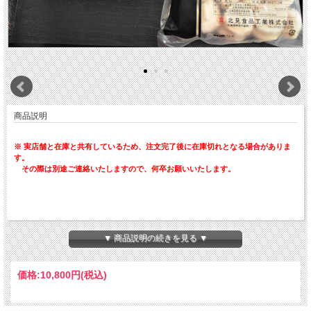
商品説明
※ 実店舗と在庫と共有しているため、注文完了後に在庫切れとなる場合がありま
す。
その際は別途ご連絡いたしますので、何卒お願いいたします。
オホーツクの冷たい海で４年間のびのびと育ち、
▼ 商品説明の続きを見る ▼
身の引き締まった天然ホタテ！
他の産地に比べても、
オホーツクのホタテは甘みが強く、
価格:
10,800円
(税込)
美味しい
と言われています♪
当社のホタテは、水揚げされたその日の内に
”１つ１つ手作業”
で丹念に貝柱だけにしたあと、