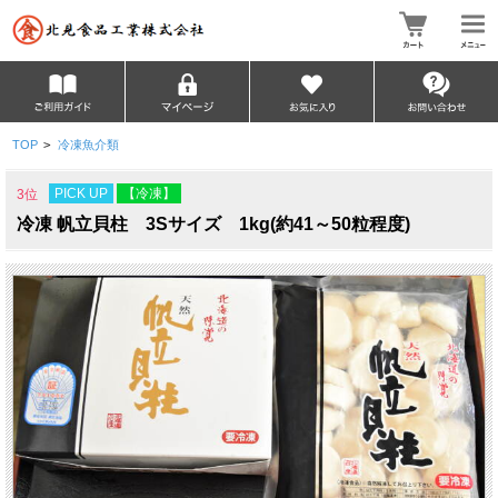
TOP
>
冷凍魚介類
PICK UP
【冷凍】
3位
冷凍 帆立貝柱 3Sサイズ 1kg(約41～50粒程度)