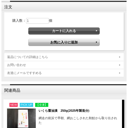
厳選された選りすぐりのものだけを急速冷凍しています！
注文
お客様からも
「甘くて食べ応えがある！」
「ねっとりとした甘さがある！」
など、
購入数：
個
嬉しいお声をたくさんいただいている自慢の商品
です☆
山芋をすりおろし、ホタテと一緒にのせた
「オーロラ丼」も絶品です♪
自然解凍
でお召し上がりいただけます。
※
で
きるだけ低い温度で解凍し、
返品についての詳細はこちら
半解凍になったら調理
してください。
お問い合わせ
お刺身やフライ、バター焼き、
お吸い物などがオススメです♪
友達にメールですすめる
関連商品
NEW
PICK UP
【冷凍】
いくら醤油漬 250g(2025年製造分)
網走の前浜で早朝、網おこしされた秋鮭から取り出され
た